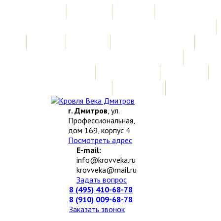
Главная
Акции
Услуги
Замер
Расчет
Монтажные работы
Изготовление нестандартных изделий
Доставка и возврат
Наши работы
Новости
О компании
Контакты
г. Дмитров
, ул.
Профессиональная,
дом 169, корпус 4
Посмотреть адрес
E-mail:
info@krovveka.ru
krovveka@mail.ru
Задать вопрос
8 (495) 410-68-78
8 (910) 009-68-78
Заказать звонок