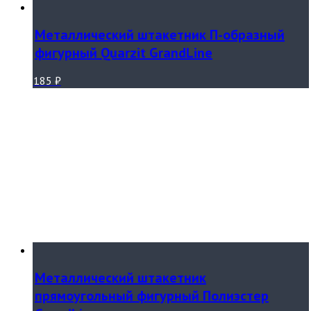
Металлический штакетник П-образный
фигурный Quarzit GrandLine
185
₽
Металлический штакетник
прямоугольный фигурный Полиэстер