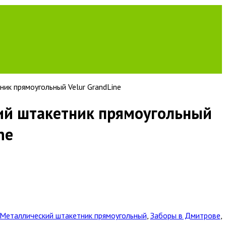
ик прямоугольный Velur GrandLine
ий штакетник прямоугольный
ne
Металлический штакетник прямоугольный
,
Заборы в Дмитрове
,