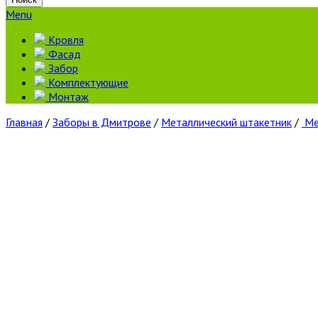
Menu
Кровля
Фасад
Забор
Комплектующие
Монтаж
Главная
/
Заборы в Дмитрове
/
Металлический штакетник
/
Ме