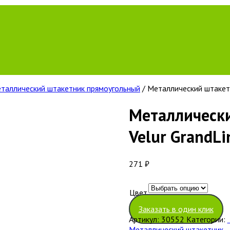
таллический штакетник прямоугольный
/ Металлический штакетн
Металлическ
Velur GrandLi
271
₽
Цвет
Очистить
Заказать в один клик
Артикул:
30552
Категории:
Металлический штакетник