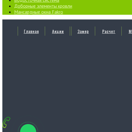
Доборные элементы кровли
Мансардные окна Fakro
Главная
Акции
Замер
Расчет
М