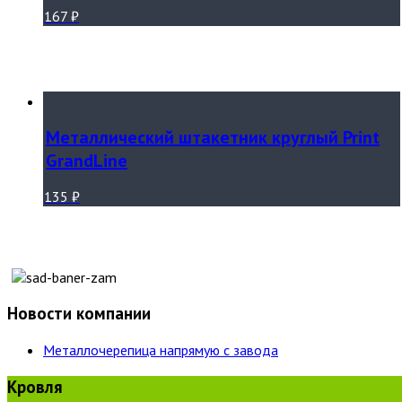
167
₽
Металлический штакетник круглый Print
GrandLine
135
₽
Новости компании
Металлочерепица напрямую с завода
Кровля