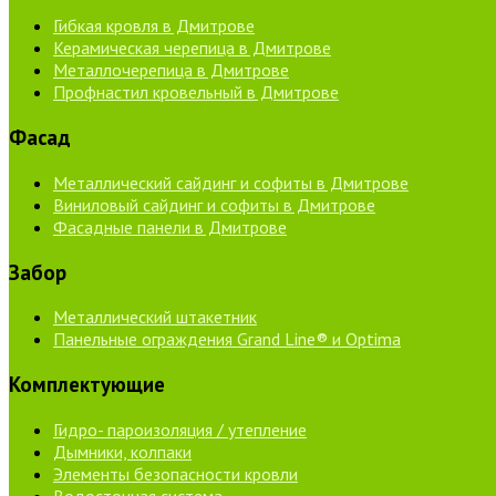
Гибкая кровля в Дмитрове
Керамическая черепица в Дмитрове
Металлочерепица в Дмитрове
Профнастил кровельный в Дмитрове
Фасад
Металлический сайдинг и софиты в Дмитрове
Виниловый сайдинг и софиты в Дмитрове
Фасадные панели в Дмитрове
Забор
Металлический штакетник
Панельные ограждения Grand Line® и Optima
Комплектующие
Гидро- пароизоляция / утепление
Дымники, колпаки
Элементы безопасности кровли
Водосточная система