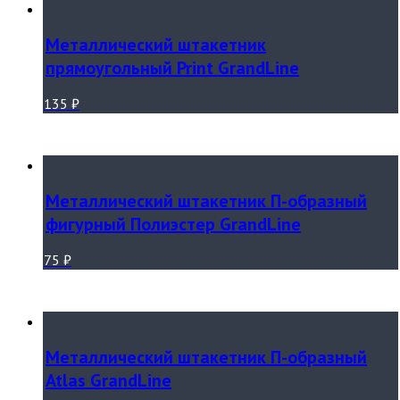
Металлический штакетник
прямоугольный Print GrandLine
135
₽
Металлический штакетник П-образный
фигурный Полиэстер GrandLine
75
₽
Металлический штакетник П-образный
Atlas GrandLine