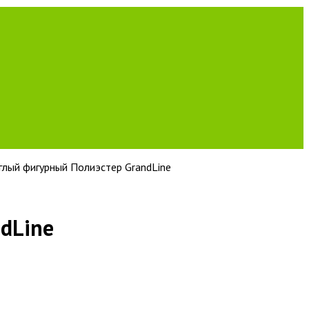
глый фигурный Полиэстер GrandLine
dLine