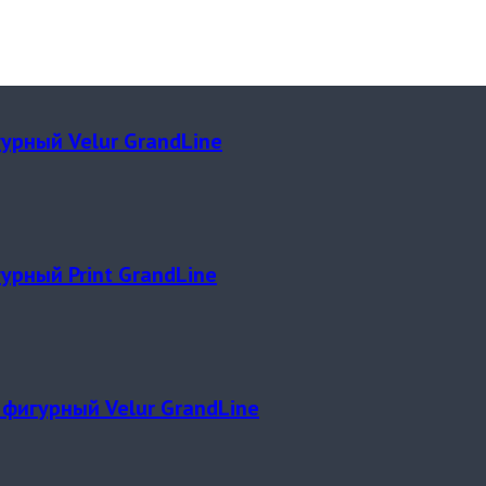
урный Velur GrandLine
рный Print GrandLine
фигурный Velur GrandLine