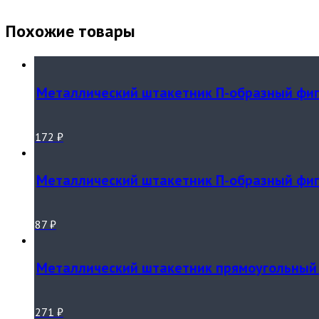
Похожие товары
Металлический штакетник П-образный фиг
172
₽
Металлический штакетник П-образный фигу
87
₽
Металлический штакетник прямоугольный 
271
₽