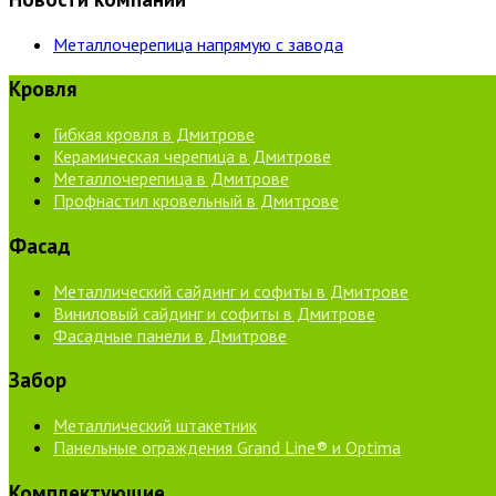
Металлочерепица напрямую с завода
Кровля
Гибкая кровля в Дмитрове
Керамическая черепица в Дмитрове
Металлочерепица в Дмитрове
Профнастил кровельный в Дмитрове
Фасад
Металлический сайдинг и софиты в Дмитрове
Виниловый сайдинг и софиты в Дмитрове
Фасадные панели в Дмитрове
Забор
Металлический штакетник
Панельные ограждения Grand Line® и Optima
Комплектующие