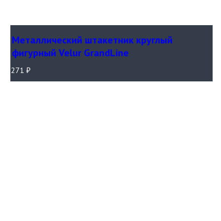
Металлический штакетник круглый
фигурный Velur GrandLine
271
₽