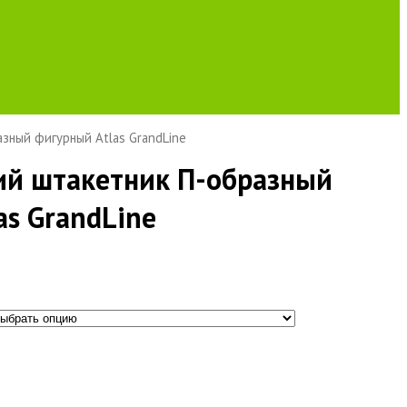
зный фигурный Atlas GrandLine
ий штакетник П-образный
as GrandLine