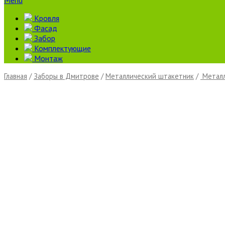
Menu
Кровля
Фасад
Забор
Комплектующие
Монтаж
Главная
/
Заборы в Дмитрове
/
Металлический штакетник
/
Металл