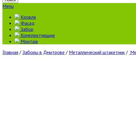
Menu
Кровля
Фасад
Забор
Комплектующие
Монтаж
Главная
/
Заборы в Дмитрове
/
Металлический штакетник
/
Ме