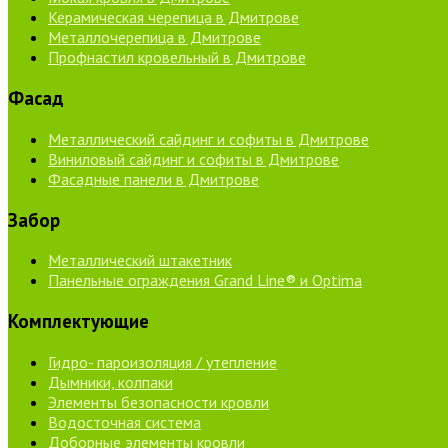
Керамическая черепица в Дмитрове
Металлочерепица в Дмитрове
Профнастил кровельный в Дмитрове
Фасад
Металлический сайдинг и софиты в Дмитрове
Виниловый сайдинг и софиты в Дмитрове
Фасадные панели в Дмитрове
Забор
Металлический штакетник
Панельные ограждения Grand Line® и Optima
Комплектующие
Гидро- пароизоляция / утепление
Дымники, колпаки
Элементы безопасности кровли
Водосточная система
Доборные элементы кровли