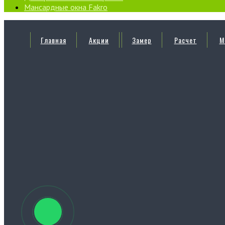
Мансардные окна Fakro
Главная
Акции
Замер
Расчет
М