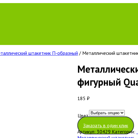
таллический штакетник П-образный
/ Металлический штакетник
Металлическ
фигурный Qua
185
₽
Цвет
Очистить
Заказать в один клик
Артикул:
30429
Категории:
Металлический штакетник