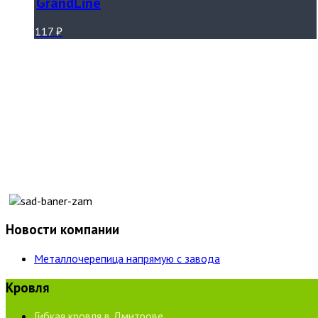
GrandLine
117
₽
Новости компании
Металлочерепица напрямую с завода
Кровля
Гибкая кровля в Дмитрове