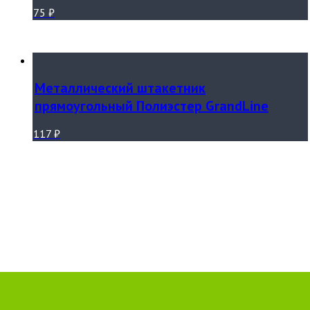
75
₽
Металлический штакетник
прямоугольный Полиэстер GrandLine
117
₽