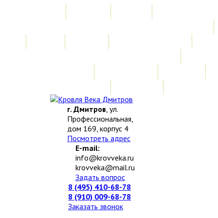
Главная
Акции
Услуги
Замер
Расчет
Монтажные работы
Изготовление нестандартных изделий
Доставка и возврат
Наши работы
Новости
О компании
Контакты
г. Дмитров
, ул.
Профессиональная,
дом 169, корпус 4
Посмотреть адрес
E-mail:
info@krovveka.ru
krovveka@mail.ru
Задать вопрос
8 (495) 410-68-78
8 (910) 009-68-78
Заказать звонок