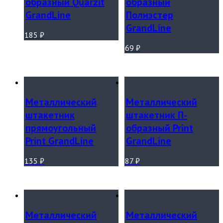
образный Quarzit
образный
GrandLine
Полиэстер
GrandLine
185
₽
69
₽
Металлический
Металлический
штакетник
штакетник П-
прямоугольный
образный Print
Print GrandLine
GrandLine
135
₽
87
₽
Металлический
Металлический