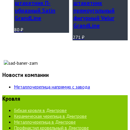
штакетник П-
штакетник
образный Satin
прямоугольный
GrandLine
фигурный Velur
GrandLine
80
₽
271
₽
Новости компании
Металлочерепица напрямую с завода
Кровля
Гибкая кровля в Дмитрове
Керамическая черепица в Дмитрове
Металлочерепица в Дмитрове
Профнастил кровельный в Дмитрове