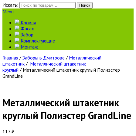
Искать:
Поиск
Menu
Кровля
Фасад
Забор
Комплектующие
Монтаж
Главная
/
Заборы в Дмитрове
/
Металлический
штакетник
/
Металлический штакетник
круглый
/ Металлический штакетник круглый Полиэстер
GrandLine
Металлический штакетник
круглый Полиэстер GrandLine
117
₽