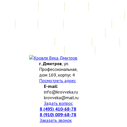
Главная
Акции
Услуги
Замер
Расчет
Монтажные работы
Изготовление нестандартных изделий
Доставка и возврат
Наши работы
Новости
О компании
Контакты
г. Дмитров
, ул.
Профессиональная,
дом 169, корпус 4
Посмотреть адрес
E-mail:
info@krovveka.ru
krovveka@mail.ru
Задать вопрос
8 (495) 410-68-78
8 (910) 009-68-78
Заказать звонок