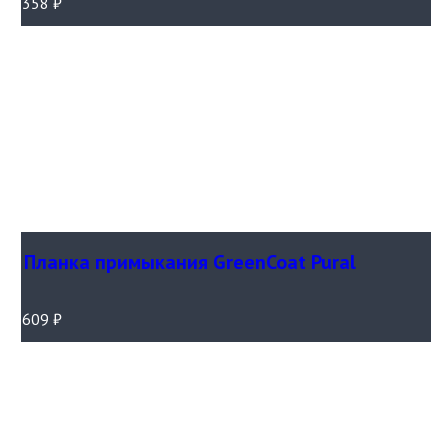
358
₽
Планка примыкания GreenCoat Pural
609
₽