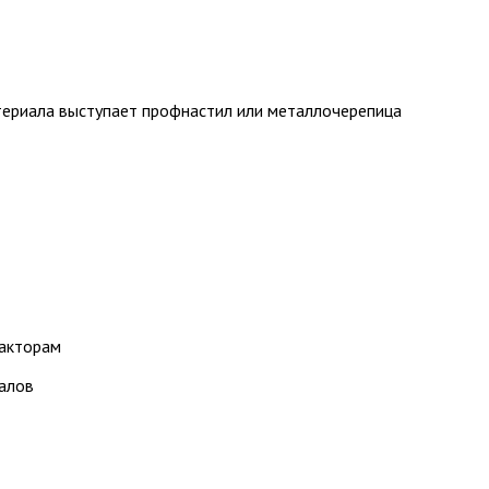
материала выступает профнастил или металлочерепица
факторам
алов