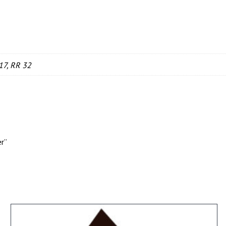
17, RR 32
r”