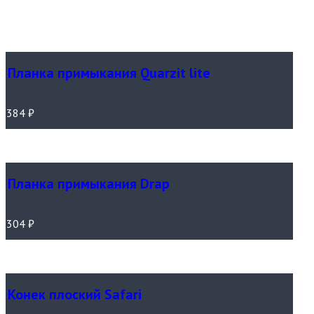
Планка примыкания Quarzit lite
384
₽
Планка примыкания Drap
304
₽
Конек плоский Safari