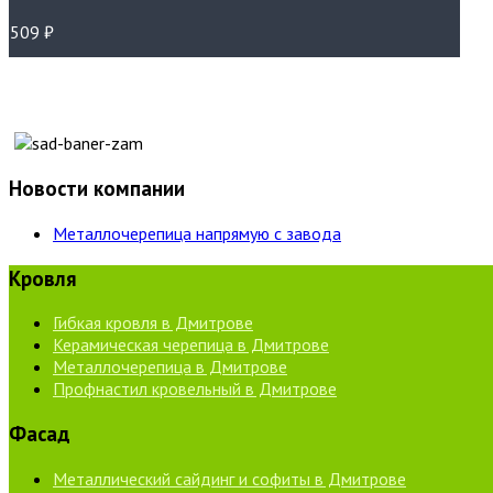
509
₽
Новости компании
Металлочерепица напрямую с завода
Кровля
Гибкая кровля в Дмитрове
Керамическая черепица в Дмитрове
Металлочерепица в Дмитрове
Профнастил кровельный в Дмитрове
Фасад
Металлический сайдинг и софиты в Дмитрове