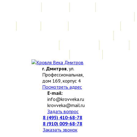
Главная
Акции
Услуги
Замер
Расчет
Монтажные работы
Изготовление нестандартных изделий
Доставка и возврат
Наши работы
Новости
О компании
Контакты
г. Дмитров
, ул.
Профессиональная,
дом 169, корпус 4
Посмотреть адрес
E-mail:
info@krovveka.ru
krovveka@mail.ru
Задать вопрос
8 (495) 410-68-78
8 (910) 009-68-78
Заказать звонок