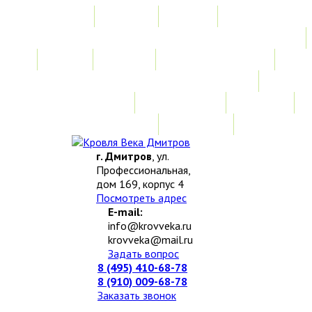
Главная
Акции
Услуги
Замер
Расчет
Монтажные работы
Изготовление нестандартных изделий
Доставка и возврат
Наши работы
Новости
О компании
Контакты
г. Дмитров
, ул.
Профессиональная,
дом 169, корпус 4
Посмотреть адрес
E-mail:
info@krovveka.ru
krovveka@mail.ru
Задать вопрос
8 (495) 410-68-78
8 (910) 009-68-78
Заказать звонок