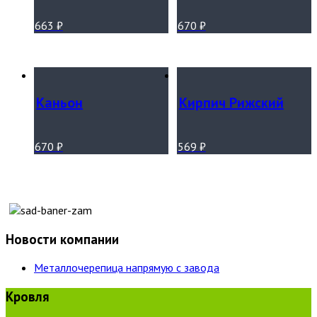
663
₽
670
₽
Каньон
Кирпич Рижский
670
₽
569
₽
Новости компании
Металлочерепица напрямую с завода
Кровля