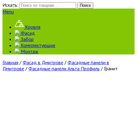
Искать:
Поиск
Menu
Кровля
Фасад
Забор
Комплектующие
Монтаж
Главная
/
Фасад в Дмитрове
/
Фасадные панели в
Дмитрове
/
Фасадные панели Альта Профиль
/ Гранит