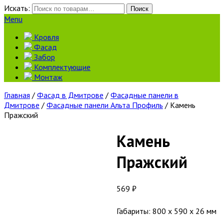
Искать:
Поиск
Menu
Кровля
Фасад
Забор
Комплектующие
Монтаж
Главная
/
Фасад в Дмитрове
/
Фасадные панели в
Дмитрове
/
Фасадные панели Альта Профиль
/ Камень
Пражский
Камень
Пражский
569
₽
Габариты: 800 x 590 x 26 мм