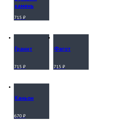
камень
715
₽
Гранит
Фагот
715
₽
715
₽
Каньон
670
₽