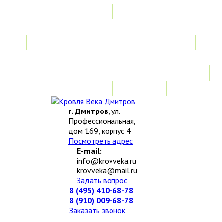
Главная
Акции
Услуги
Замер
Расчет
Монтажные работы
Изготовление нестандартных изделий
Доставка и возврат
Наши работы
Новости
О компании
Контакты
г. Дмитров
, ул.
Профессиональная,
дом 169, корпус 4
Посмотреть адрес
E-mail:
info@krovveka.ru
krovveka@mail.ru
Задать вопрос
8 (495) 410-68-78
8 (910) 009-68-78
Заказать звонок