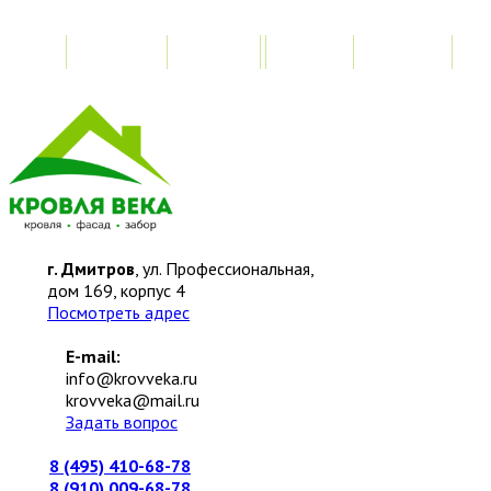
Главная
Акции
Замер
Расчет
М
г. Дмитров
, ул. Профессиональная,
дом 169, корпус 4
Посмотреть адрес
E-mail:
info@krovveka.ru
krovveka@mail.ru
Задать вопрос
8 (495) 410-68-78
8 (910) 009-68-78