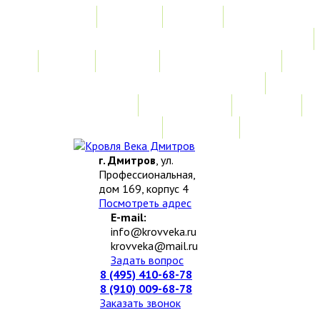
Главная
Акции
Услуги
Замер
Расчет
Монтажные работы
Изготовление нестандартных изделий
Доставка и возврат
Наши работы
Новости
О компании
Контакты
г. Дмитров
, ул.
Профессиональная,
дом 169, корпус 4
Посмотреть адрес
E-mail:
info@krovveka.ru
krovveka@mail.ru
Задать вопрос
8 (495) 410-68-78
8 (910) 009-68-78
Заказать звонок