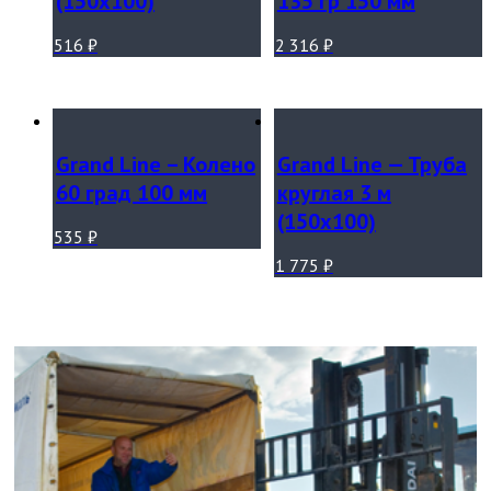
(150х100)
135 гр 150 мм
516
₽
2 316
₽
Grand Line – Колено
Grand Line — Труба
60 град 100 мм
круглая 3 м
(150х100)
535
₽
1 775
₽