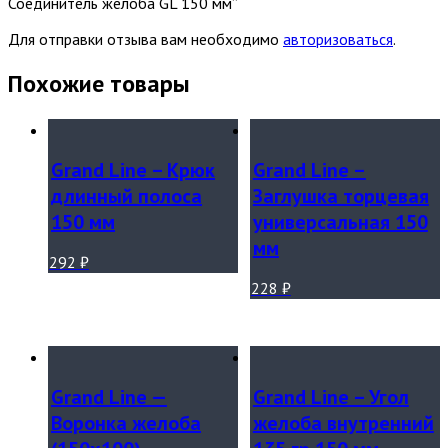
Соединитель желоба GL 150 мм”
Для отправки отзыва вам необходимо
авторизоваться
.
Похожие товары
Grand Line – Крюк
Grand Line –
длинный полоса
Заглушка торцевая
150 мм
универсальная 150
мм
292
₽
228
₽
Grand Line —
Grand Line – Угол
Воронка желоба
желоба внутренний