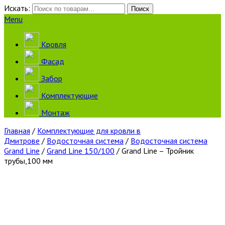
Искать:
Поиск
Menu
Кровля
Фасад
Забор
Комплектующие
Монтаж
Главная
/
Комплектующие для кровли в
Дмитрове
/
Водосточная система
/
Водосточная система
Grand Line
/
Grand Line 150/100
/ Grand Line – Тройник
трубы,100 мм