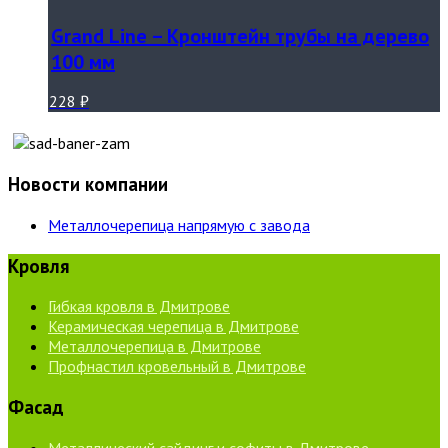
Grand Line – Кронштейн трубы на дерево
100 мм
228
₽
Новости компании
Металлочерепица напрямую с завода
Кровля
Гибкая кровля в Дмитрове
Керамическая черепица в Дмитрове
Металлочерепица в Дмитрове
Профнастил кровельный в Дмитрове
Фасад
Металлический сайдинг и софиты в Дмитрове