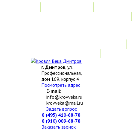
Главная
Акции
Услуги
Замер
Расчет
Монтажные работы
Изготовление нестандартных изделий
Доставка и возврат
Наши работы
Новости
О компании
Контакты
г. Дмитров
, ул.
Профессиональная,
дом 169, корпус 4
Посмотреть адрес
E-mail:
info@krovveka.ru
krovveka@mail.ru
Задать вопрос
8 (495) 410-68-78
8 (910) 009-68-78
Заказать звонок