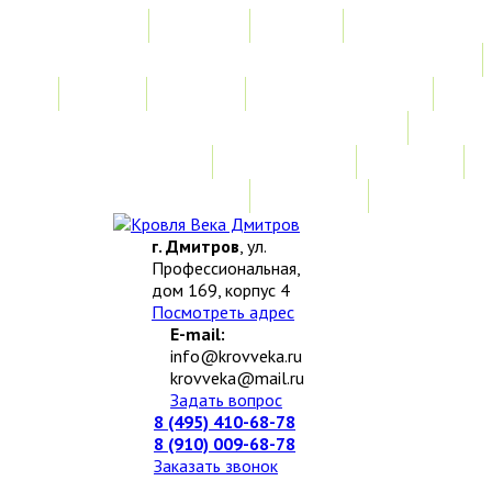
Главная
Акции
Услуги
Замер
Расчет
Монтажные работы
Изготовление нестандартных изделий
Доставка и возврат
Наши работы
Новости
О компании
Контакты
г. Дмитров
, ул.
Профессиональная,
дом 169, корпус 4
Посмотреть адрес
E-mail:
info@krovveka.ru
krovveka@mail.ru
Задать вопрос
8 (495) 410-68-78
8 (910) 009-68-78
Заказать звонок