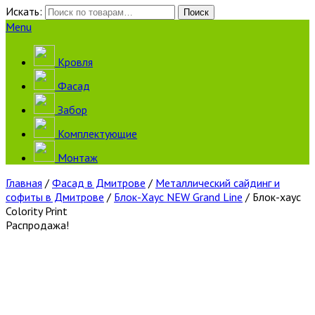
Искать:
Поиск
Menu
Кровля
Фасад
Забор
Комплектующие
Монтаж
Главная
/
Фасад в Дмитрове
/
Металлический сайдинг и
софиты в Дмитрове
/
Блок-Хаус NEW Grand Line
/ Блок-хаус
Colority Print
Распродажа!