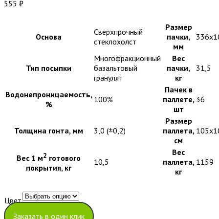
555
₽
Размер
Сверхпрочный
Основа
пачки,
336х1
стеклохолст
мм
Многофракционный
Вес
Тип посыпки
базальтовый
пачки,
31,5
гранулят
кг
Пачек в
Водонепроницаемость,
100%
паллете,
36
%
шт
Размер
Толщина гонта, мм
3,0 (±0,2)
паллета,
105х1
см
Вес
2
Вес 1 м
готового
10,5
паллета,
1159
покрытия, кг
кг
Цвет
Очистить
Заказать в один клик