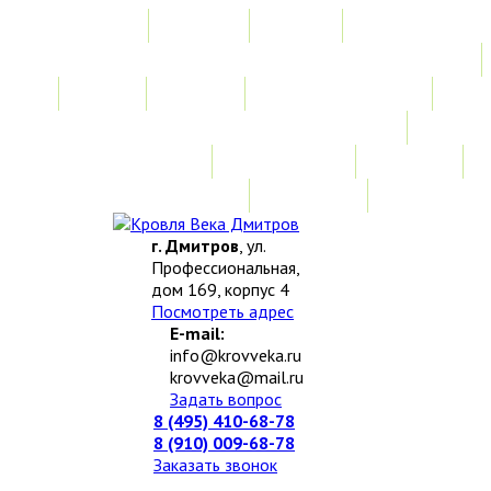
Главная
Акции
Услуги
Замер
Расчет
Монтажные работы
Изготовление нестандартных изделий
Доставка и возврат
Наши работы
Новости
О компании
Контакты
г. Дмитров
, ул.
Профессиональная,
дом 169, корпус 4
Посмотреть адрес
E-mail:
info@krovveka.ru
krovveka@mail.ru
Задать вопрос
8 (495) 410-68-78
8 (910) 009-68-78
Заказать звонок