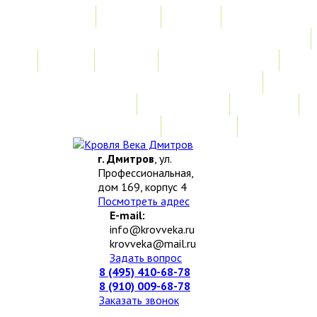
Главная
Акции
Услуги
Замер
Расчет
Монтажные работы
Изготовление нестандартных изделий
Доставка и возврат
Наши работы
Новости
О компании
Контакты
г. Дмитров
, ул.
Профессиональная,
дом 169, корпус 4
Посмотреть адрес
E-mail:
info@krovveka.ru
krovveka@mail.ru
Задать вопрос
8 (495) 410-68-78
8 (910) 009-68-78
Заказать звонок