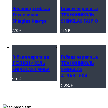
Черепица гибкая
Гибкая черепица
Технониколь
ТЕХНОНИКОЛЬ
Shinglas Кантри
SHINGLAS РАНЧО
770
₽
435
₽
Гибкая черепица
Гибкая черепица
ТЕХНОНИКОЛЬ
ТЕХНОНИКОЛЬ
SHINGLAS САМБА
SHINGLAS
АТЛАНТИКА
510
₽
3 061
₽