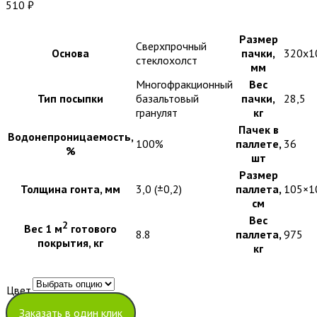
510
₽
Размер
Сверхпрочный
Основа
пачки,
320х1
стеклохолст
мм
Многофракционный
Вес
Тип посыпки
базальтовый
пачки,
28,5
гранулят
кг
Пачек в
Водонепроницаемость,
100%
паллете,
36
%
шт
Размер
Толщина гонта, мм
3,0 (±0,2)
паллета,
105×1
см
Вес
2
Вес 1 м
готового
8.8
паллета,
975
покрытия, кг
кг
Цвет
Очистить
Заказать в один клик