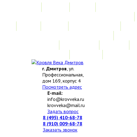
Главная
Акции
Услуги
Замер
Расчет
Монтажные работы
Изготовление нестандартных изделий
Доставка и возврат
Наши работы
Новости
О компании
Контакты
г. Дмитров
, ул.
Профессиональная,
дом 169, корпус 4
Посмотреть адрес
E-mail:
info@krovveka.ru
krovveka@mail.ru
Задать вопрос
8 (495) 410-68-78
8 (910) 009-68-78
Заказать звонок