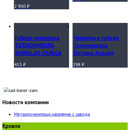
2 900
₽
Гибкая черепица
Черепица гибкая
ТЕХНОНИКОЛЬ
Технониколь
SHINGLAS САЛЬСА
Оптима Аккорд
415
₽
298
₽
Новости компании
Металлочерепица напрямую с завода
Кровля