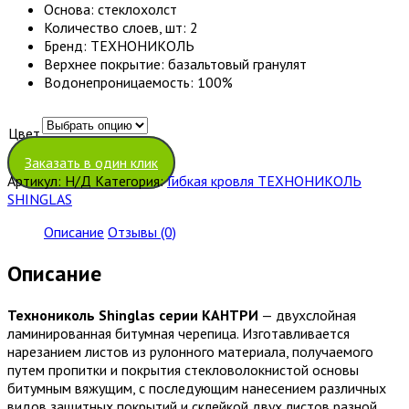
Основа:
cтеклохолст
Количество слоев, шт:
2
Бренд:
ТЕХНОНИКОЛЬ
Верхнее покрытие:
базальтовый гранулят
Водонепроницаемость:
100%
Цвет
Очистить
Заказать в один клик
Артикул:
Н/Д
Категория:
Гибкая кровля ТЕХНОНИКОЛЬ
SHINGLAS
Описание
Отзывы (0)
Описание
Технониколь Shinglas серии КАНТРИ
— двухслойная
ламинированная битумная черепица. Изготавливается
нарезанием листов из рулонного материала, получаемого
путем пропитки и покрытия стекловолокнистой основы
битумным вяжущим, с последующим нанесением различных
видов защитных покрытий и склейкой двух листов разной