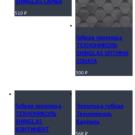
SHINGLAS САМБА
510
₽
Гибкая черепица
ТЕХНОНИКОЛЬ
SHINGLAS ОПТИМА
СОНАТА
300
₽
Гибкая черепица
Черепица гибкая
ТЕХНОНИКОЛЬ
Технониколь
SHINGLAS
Кадриль
КОНТИНЕНТ
568
₽