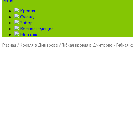
Menu
Кровля
Фасад
Забор
Комплектующие
Монтаж
Главная
/
Кровля в Дмитрове
/
Гибкая кровля в Дмитрове
/
Гибкая 