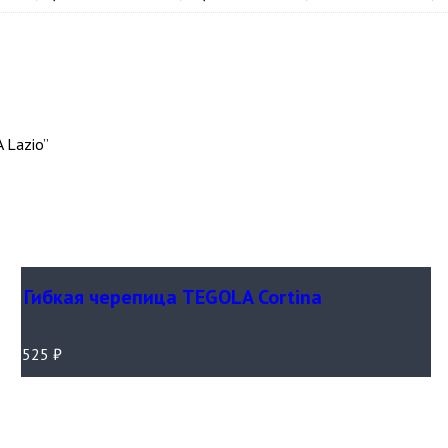
 Lazio”
Гибкая черепица TEGOLA Cortina
525
₽