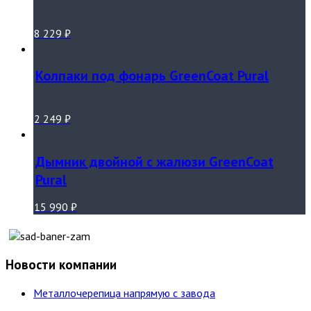
8 229
₽
Колпаки под фонарь GreenCoat Pural
2 249
₽
Дымник двойной с жалюзи GreenCoat
Pural
15 990
₽
Новости компании
Металлочерепица напрямую с завода