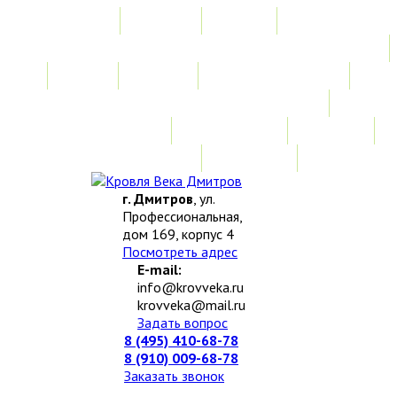
Главная
Акции
Услуги
Замер
Расчет
Монтажные работы
Изготовление нестандартных изделий
Доставка и возврат
Наши работы
Новости
О компании
Контакты
г. Дмитров
, ул.
Профессиональная,
дом 169, корпус 4
Посмотреть адрес
E-mail:
info@krovveka.ru
krovveka@mail.ru
Задать вопрос
8 (495) 410-68-78
8 (910) 009-68-78
Заказать звонок