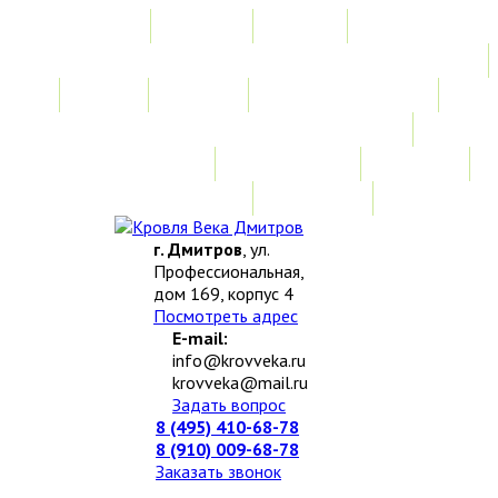
Главная
Акции
Услуги
Замер
Расчет
Монтажные работы
Изготовление нестандартных изделий
Доставка и возврат
Наши работы
Новости
О компании
Контакты
г. Дмитров
, ул.
Профессиональная,
дом 169, корпус 4
Посмотреть адрес
E-mail:
info@krovveka.ru
krovveka@mail.ru
Задать вопрос
8 (495) 410-68-78
8 (910) 009-68-78
Заказать звонок