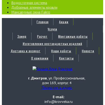
Водосточная система
Доборные элементы кровли
Мансардные окна Fakro
Главная
Акции
Услуги
Замер
Расчет
Монтажные работы
Изготовление нестандартных изделий
Доставка и возврат
Наши работы
Новости
О компании
Контакты
г. Дмитров
, ул. Профессиональная,
дом 169, корпус 4
Посмотреть адрес
E-mail:
info@krovveka.ru