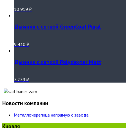
10 919
₽
Дымник с сеткой GreenCoat Pural
9 430
₽
Дымник с сеткой Polydexter Matt
7 279
₽
Новости компании
Металлочерепица напрямую с завода
Кровля