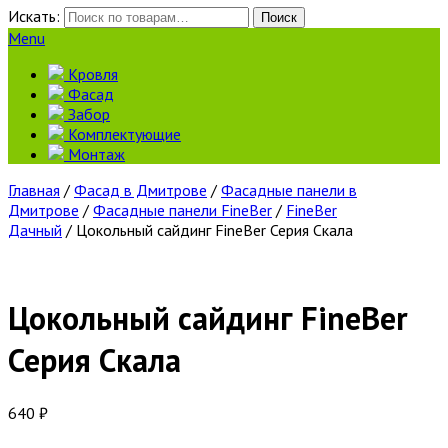
Искать:
Поиск
Menu
Кровля
Фасад
Забор
Комплектующие
Монтаж
Главная
/
Фасад в Дмитрове
/
Фасадные панели в
Дмитрове
/
Фасадные панели FineBer
/
FineBer
Дачный
/ Цокольный сайдинг FineBer Серия Скала
Цокольный сайдинг FineBer
Серия Скала
640
₽