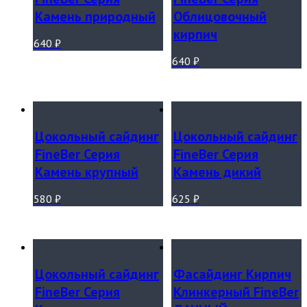
Камень природный
Облицовочный
кирпич
640
₽
640
₽
Цокольный сайдинг
Цокольный сайдинг
FineBer Серия
FineBer Серия
Камень крупный
Камень дикий
580
₽
625
₽
Цокольный сайдинг
Фасайдинг Кирпич
FineBer Серия
Клинкерный FineBer