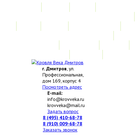
Главная
Акции
Услуги
Замер
Расчет
Монтажные работы
Изготовление нестандартных изделий
Доставка и возврат
Наши работы
Новости
О компании
Контакты
г. Дмитров
, ул.
Профессиональная,
дом 169, корпус 4
Посмотреть адрес
E-mail:
info@krovveka.ru
krovveka@mail.ru
Задать вопрос
8 (495) 410-68-78
8 (910) 009-68-78
Заказать звонок