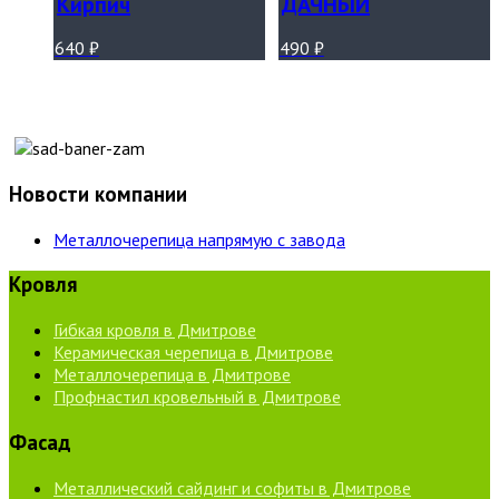
Кирпич
ДАЧНЫЙ
640
₽
490
₽
Новости компании
Металлочерепица напрямую с завода
Кровля
Гибкая кровля в Дмитрове
Керамическая черепица в Дмитрове
Металлочерепица в Дмитрове
Профнастил кровельный в Дмитрове
Фасад
Металлический сайдинг и софиты в Дмитрове