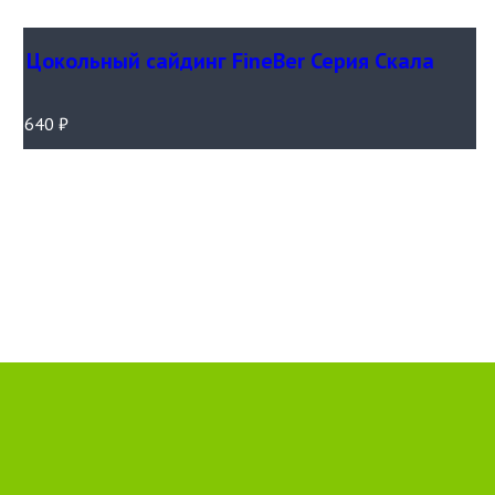
Цокольный сайдинг FineBer Серия Скала
640
₽