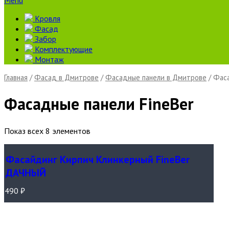
Menu
Кровля
Фасад
Забор
Комплектующие
Монтаж
Главная
/
Фасад в Дмитрове
/
Фасадные панели в Дмитрове
/ Фаса
Фасадные панели FineBer
Показ всех 8 элементов
Фасайдинг Кирпич Клинкерный FineBer
ДАЧНЫЙ
490
₽