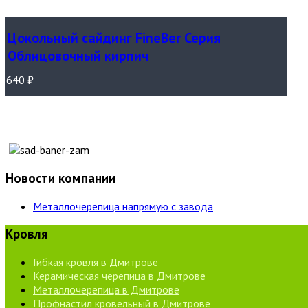
Цокольный сайдинг FineBer Серия
Облицовочный кирпич
640
₽
Новости компании
Металлочерепица напрямую с завода
Кровля
Гибкая кровля в Дмитрове
Керамическая черепица в Дмитрове
Металлочерепица в Дмитрове
Профнастил кровельный в Дмитрове