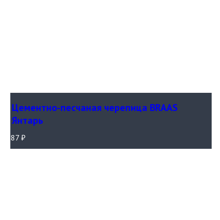
Цементно-песчаная черепица BRAAS
Янтарь
87
₽