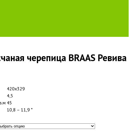
чаная черепица BRAAS Ревива
420х329
4,5
в.м
45
10,8 – 11,9 *