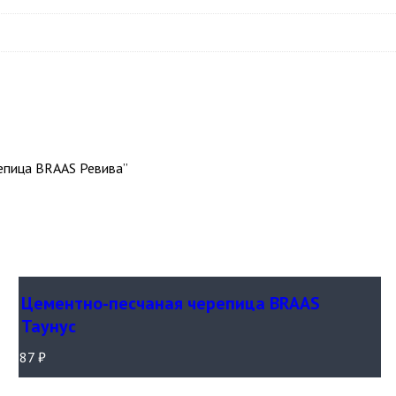
репица BRAAS Ревива”
Цементно-песчаная черепица BRAAS
Таунус
87
₽