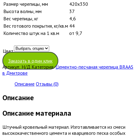
Размер черепицы, мм
420х330
Высота волны, мм
37
Вес черепицы, кг
4,6
Вес готового покрытия, кг/кв.м
44
Количество штук на 1 кв.м
от 9,7
Цвет
Очистить
Заказать в один клик
Артикул:
Н/Д
Категория:
Цементно-песчаная черепица BRAAS
в Дмитрове
Описание
Отзывы (0)
Описание
Описание материала
Штучный кровельный материал. Изготавливается из смеси
высококачественного цемента и кварцевого песка особых