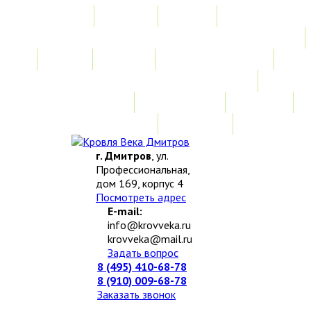
Главная
Акции
Услуги
Замер
Расчет
Монтажные работы
Изготовление нестандартных изделий
Доставка и возврат
Наши работы
Новости
О компании
Контакты
г. Дмитров
, ул.
Профессиональная,
дом 169, корпус 4
Посмотреть адрес
E-mail:
info@krovveka.ru
krovveka@mail.ru
Задать вопрос
8 (495) 410-68-78
8 (910) 009-68-78
Заказать звонок