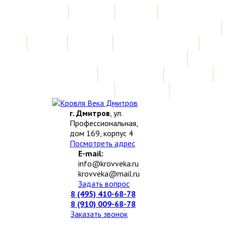
Главная
Акции
Услуги
Замер
Расчет
Монтажные работы
Изготовление нестандартных изделий
Доставка и возврат
Наши работы
Новости
О компании
Контакты
г. Дмитров
, ул.
Профессиональная,
дом 169, корпус 4
Посмотреть адрес
E-mail:
info@krovveka.ru
krovveka@mail.ru
Задать вопрос
8 (495) 410-68-78
8 (910) 009-68-78
Заказать звонок