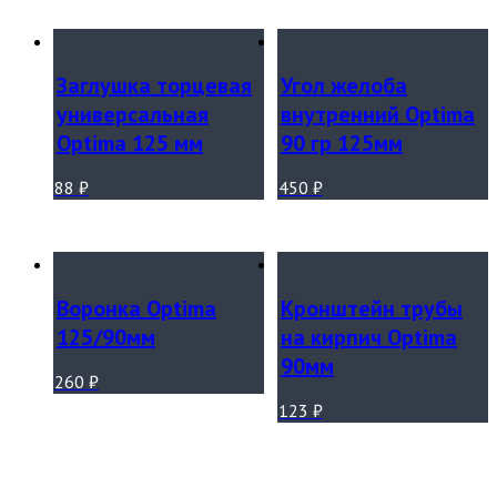
Заглушка торцевая
Угол желоба
универсальная
внутренний Optima
Optima 125 мм
90 гр 125мм
88
₽
450
₽
Воронка Optima
Кронштейн трубы
125/90мм
на кирпич Optima
90мм
260
₽
123
₽