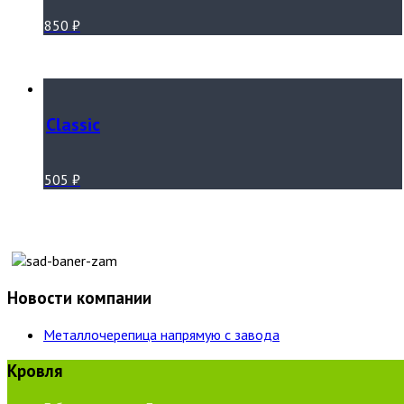
850
₽
Classic
505
₽
Новости компании
Металлочерепица напрямую с завода
Кровля