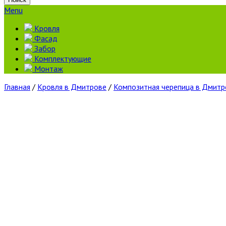
Menu
Кровля
Фасад
Забор
Комплектующие
Монтаж
Главная
/
Кровля в Дмитрове
/
Композитная черепица в Дмитр