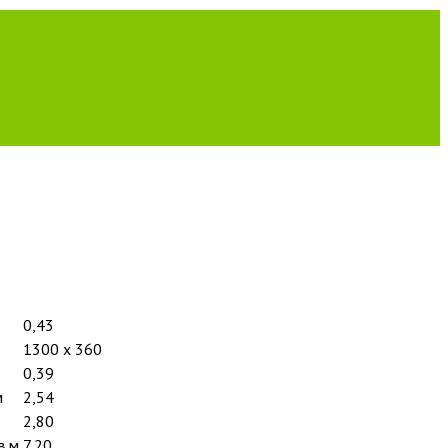
0,43
1300 x 360
0,39
м
2,54
2,80
в.м
7,20