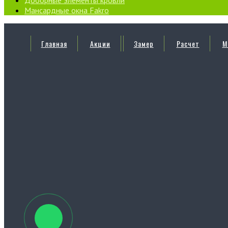
Доборные элементы кровли
Мансардные окна Fakro
Главная
Акции
Замер
Расчет
М