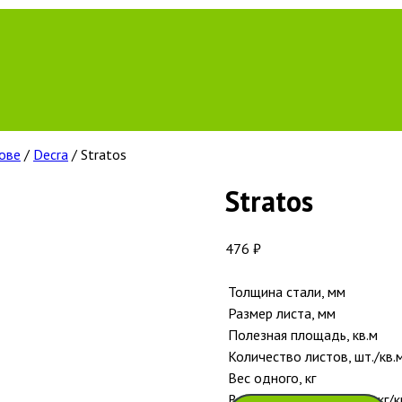
ове
/
Decra
/ Stratos
Stratos
476
₽
Толщина стали, мм
Размер листа, мм
Полезная площадь, кв.м
Количество листов, шт./кв.
Вес одного, кг
Вес готового покрытия, кг/к