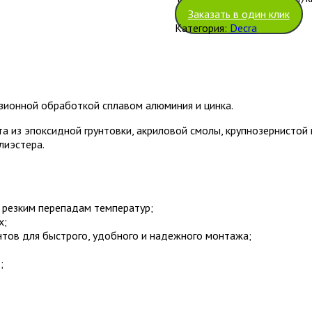
Заказать в один клик
Категория:
Decra
зионной обработкой сплавом алюминия и цинка.
а из эпоксидной грунтовки, акриловой смолы, крупнозернистой
лиэстера.
и резким перепадам температур;
х;
тов для быстрого, удобного и надежного монтажа;
;