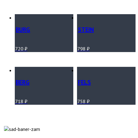
BURG
STEIN
720
₽
798
₽
BERG
FELS
718
₽
758
₽