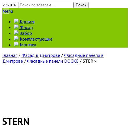
Искать:
Поиск
Menu
Кровля
Фасад
Забор
Комплектующие
Монтаж
Главная
/
Фасад в Дмитрове
/
Фасадные панели в
Дмитрове
/
Фасадные панели DÖCKE
/ STERN
STERN