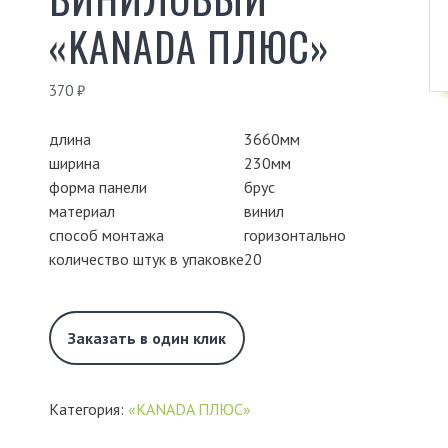
«KANADA ПЛЮС»
370
₽
длина
3660мм
ширина
230мм
форма панели
брус
материал
винил
способ монтажа
горизонтально
количество штук в упаковке
20
Заказать в один клик
Категория:
«KANADA ПЛЮС»