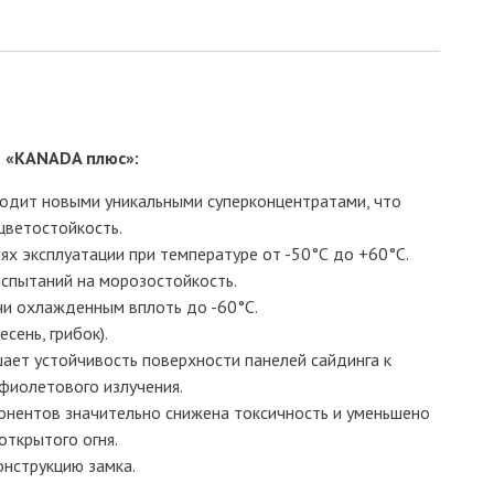
а «KANADA плюс»:
ходит новыми уникальными суперконцентратами, что
цветостойкость.
ях эксплуатации при температуре от -50°С до +60°С.
испытаний на морозостойкость.
учи охлажденным вплоть до -60°С.
сень, грибок).
ает устойчивость поверхности панелей сайдинга к
фиолетового излучения.
понентов значительно снижена токсичность и уменьшено
ткрытого огня.
нструкцию замка.