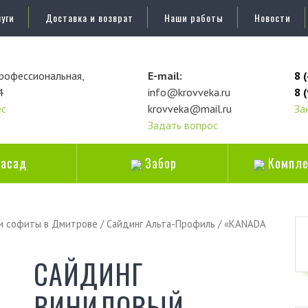
уги
Доставка и возврат
Наши работы
Новости
 Профессиональная,
E-mail:
8 
4
info@krovveka.ru
8 
ес
krovveka@mail.ru
За
Задать вопрос
асад
Забор
Компле
 и софиты в Дмитрове
/
Сайдинг Альта-Профиль
/
«KANADA
САЙДИНГ
ВИНИЛОВЫЙ