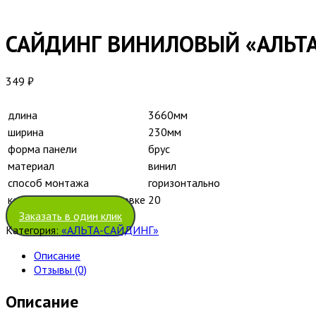
САЙДИНГ ВИНИЛОВЫЙ «АЛЬТ
349
₽
длина
3660мм
ширина
230мм
форма панели
брус
материал
винил
способ монтажа
горизонтально
количество штук в упаковке
20
Заказать в один клик
Категория:
«АЛЬТА-САЙДИНГ»
Описание
Отзывы (0)
Описание