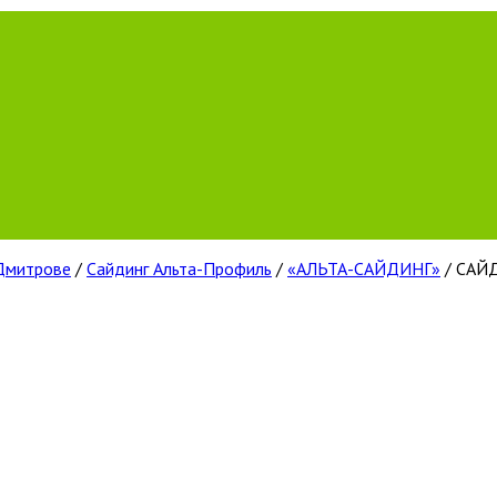
 Дмитрове
/
Сайдинг Альта-Профиль
/
«АЛЬТА-САЙДИНГ»
/ САЙ