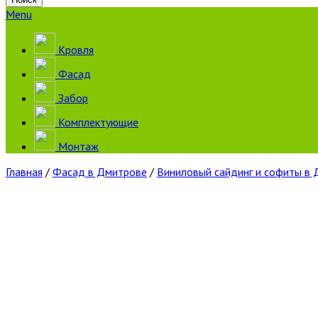
Menu
Кровля
Фасад
Забор
Комплектующие
Монтаж
Главная
/
Фасад в Дмитрове
/
Виниловый сайдинг и софиты в