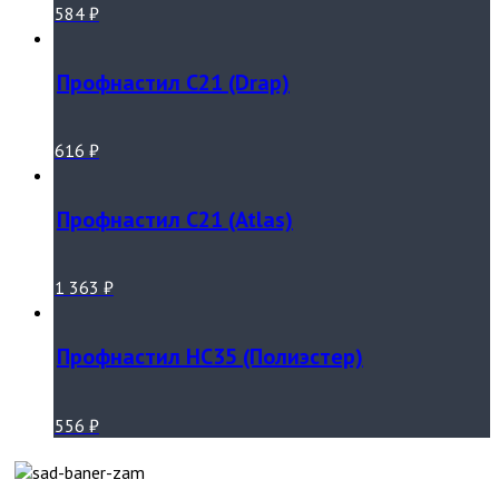
584
₽
Профнастил С21 (Drap)
616
₽
Профнастил С21 (Atlas)
1 363
₽
Профнастил НС35 (Полиэстер)
556
₽