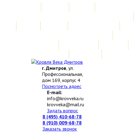
Главная
Акции
Услуги
Замер
Расчет
Монтажные работы
Изготовление нестандартных изделий
Доставка и возврат
Наши работы
Новости
О компании
Контакты
г. Дмитров
, ул.
Профессиональная,
дом 169, корпус 4
Посмотреть адрес
E-mail:
info@krovveka.ru
krovveka@mail.ru
Задать вопрос
8 (495) 410-68-78
8 (910) 009-68-78
Заказать звонок