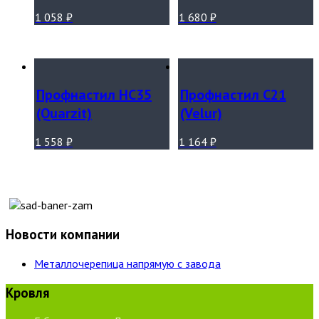
1 058
₽
1 680
₽
Профнастил НС35
Профнастил С21
(Quarzit)
(Velur)
1 558
₽
1 164
₽
Новости компании
Металлочерепица напрямую с завода
Кровля