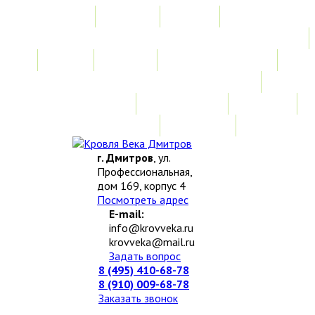
Главная
Акции
Услуги
Замер
Расчет
Монтажные работы
Изготовление нестандартных изделий
Доставка и возврат
Наши работы
Новости
О компании
Контакты
г. Дмитров
, ул.
Профессиональная,
дом 169, корпус 4
Посмотреть адрес
E-mail:
info@krovveka.ru
krovveka@mail.ru
Задать вопрос
8 (495) 410-68-78
8 (910) 009-68-78
Заказать звонок