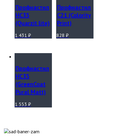
Профнастил
Профнастил
НС35
С21 (Colority
(Quarzit lite)
Print)
1 431
₽
828
₽
Профнастил
НС35
(GreenCoat
Pural Matt)
1 553
₽