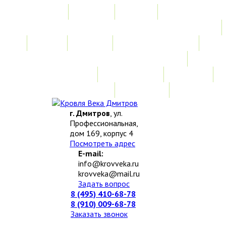
Главная
Акции
Услуги
Замер
Расчет
Монтажные работы
Изготовление нестандартных изделий
Доставка и возврат
Наши работы
Новости
О компании
Контакты
г. Дмитров
, ул.
Профессиональная,
дом 169, корпус 4
Посмотреть адрес
E-mail:
info@krovveka.ru
krovveka@mail.ru
Задать вопрос
8 (495) 410-68-78
8 (910) 009-68-78
Заказать звонок