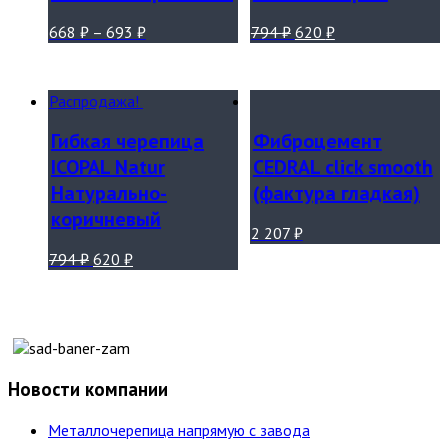
668
₽
–
693
₽
794
₽
620
₽
Распродажа!
Гибкая черепица
Фиброцемент
ICOPAL Natur
CEDRAL click smooth
Натурально-
(фактура гладкая)
коричневый
2 207
₽
794
₽
620
₽
Новости компании
Металлочерепица напрямую с завода