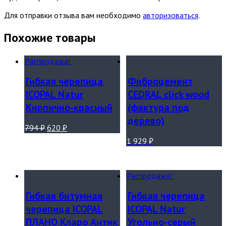
Для отправки отзыва вам необходимо
авторизоваться
.
Похожие товары
Распродажа!
Гибкая черепица
Фиброцемент
ICOPAL Natur
CEDRAL click wood
Кирпично-красный
(фактура под
дерево)
794
₽
620
₽
1 929
₽
Распродажа!
Гибкая битумная
Гибкая черепица
черепица ICOPAL
ICOPAL Natur
ПЛАНО Кларо Антик
Угольно-серый