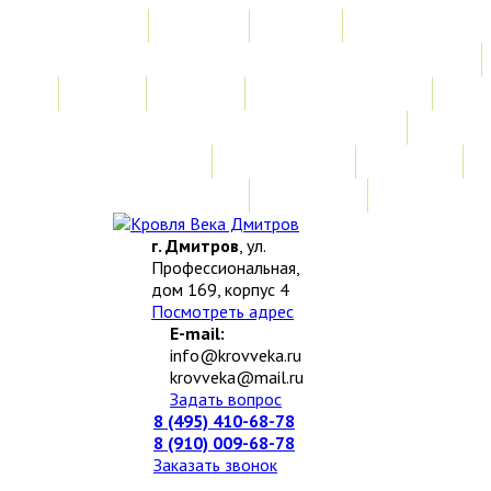
Главная
Акции
Услуги
Замер
Расчет
Монтажные работы
Изготовление нестандартных изделий
Доставка и возврат
Наши работы
Новости
О компании
Контакты
г. Дмитров
, ул.
Профессиональная,
дом 169, корпус 4
Посмотреть адрес
E-mail:
info@krovveka.ru
krovveka@mail.ru
Задать вопрос
8 (495) 410-68-78
8 (910) 009-68-78
Заказать звонок