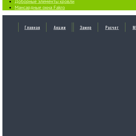
Доборные элементы кровли
Мансардные окна Fakro
Главная
Акции
Замер
Расчет
М