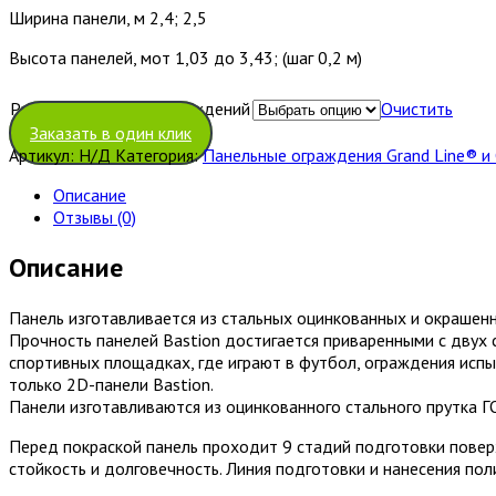
Ширина панели, м 2,4; 2,5
Высота панелей, мот 1,03 до 3,43; (шаг 0,2 м)
Размер Панельных ограждений
Очистить
Заказать в один клик
Артикул:
Н/Д
Категория:
Панельные ограждения Grand Line® и
Описание
Отзывы (0)
Описание
Панель изготавливается из стальных оцинкованных и окрашенн
Прочность панелей Bastion достигается приваренными с двух с
спортивных площадках, где играют в футбол, ограждения испы
только 2D-панели Bastion.
Панели изготавливаются из оцинкованного стального прутка Г
Перед покраской панель проходит 9 стадий подготовки поверх
стойкость и долговечность. Линия подготовки и нанесения по