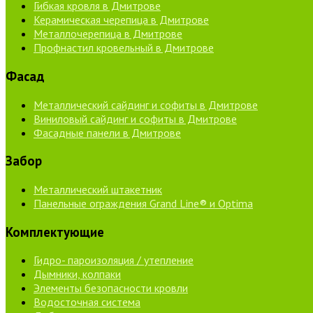
Гибкая кровля в Дмитрове
Керамическая черепица в Дмитрове
Металлочерепица в Дмитрове
Профнастил кровельный в Дмитрове
Фасад
Металлический сайдинг и софиты в Дмитрове
Виниловый сайдинг и софиты в Дмитрове
Фасадные панели в Дмитрове
Забор
Металлический штакетник
Панельные ограждения Grand Line® и Optima
Комплектующие
Гидро- пароизоляция / утепление
Дымники, колпаки
Элементы безопасности кровли
Водосточная система