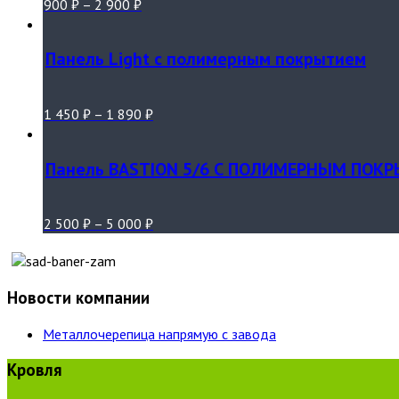
900
₽
–
2 900
₽
Панель Light с полимерным покрытием
1 450
₽
–
1 890
₽
Панель BASTION 5/6 С ПОЛИМЕРНЫМ ПОК
2 500
₽
–
5 000
₽
Новости компании
Металлочерепица напрямую с завода
Кровля