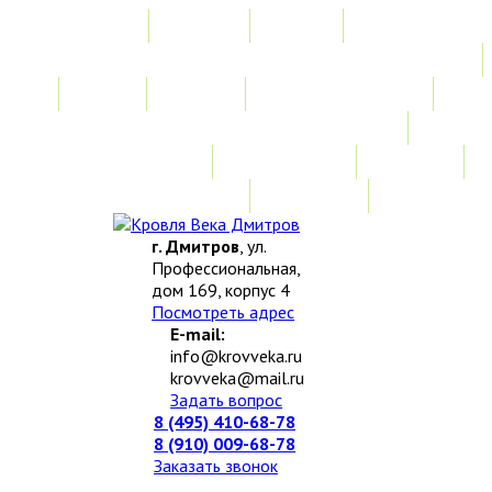
Главная
Акции
Услуги
Замер
Расчет
Монтажные работы
Изготовление нестандартных изделий
Доставка и возврат
Наши работы
Новости
О компании
Контакты
г. Дмитров
, ул.
Профессиональная,
дом 169, корпус 4
Посмотреть адрес
E-mail:
info@krovveka.ru
krovveka@mail.ru
Задать вопрос
8 (495) 410-68-78
8 (910) 009-68-78
Заказать звонок