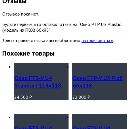
Отзывы
Отзывов пока нет.
Будьте первым, кто оставил отзыв на “Окно PTP U3 Plastic
(модель из ПВХ) 66х98”
Для отправки отзыва вам необходимо
авторизоваться
.
Похожие товары
Окно FTS-V U4
Окно FTP-V U3 Profi
Standart 114х118
66х118
24 500
₽
22 800
₽
Окно FTS-V U4
Окно FTS-V U4