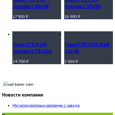
Standart 66х98
Standart 55х98
17 900
₽
16 900
₽
Окно FTS-V U4
Окно FTP-V U3 Profi
Standart 78х160
55х98
24 700
₽
2 060
₽
Новости компании
Металлочерепица напрямую с завода