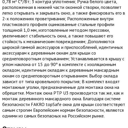
0,78 м² Сº/Вт; 3 контура уплотнения; Ручка белого цвета,
расположенная в нижней части оконной створки, позволяет
легко открывать и закрывать окно, а также фиксировать его в
2-х положениях проветривания; Расположенные внутри
пластикового профиля оцинкованные стальные профили
толщиной 1,0 мм, изготовленные методом прессовки,
увеличивают стабильность окна, а также повышают его
стойкость к механическим повреждениям; Дополняются
широкой гаммой аксессуаров и приспособлений, идентичных
аксессуарам к деревянным окнам для крыши со
среднеповоротным открыванием; Устанавливается в крышу с
углом наклона от 15 до 90º в комплекте с изоляционным
окладом, идентичным окладам к деревянным мансардным
окнам со среднеповоротным открыванием. Выбор оклада
зависит от типа кровельного покрытия; В комплект входят
монтажные уголки, предназначенные для монтажа окна на
обрешетке. Монтаж окна РТР U3 производится так же, как и
монтаж деревянного мансардного окна. Благодаря системе
безопасности FAKRO topSafe окна для крыши соответствуют
самым строгим Европейским нормам безопасности, являются
одними из самых безопасных на Российском рынке.