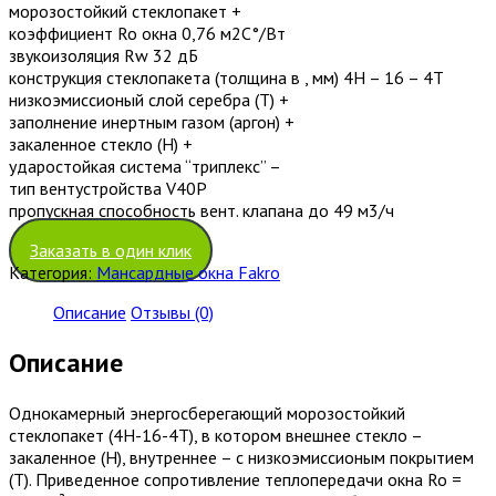
морозостойкий стеклопакет +
коэффициент Ro окна 0,76 м2С°/Вт
звукоизоляция Rw 32 дБ
конструкция стеклопакета (толщина в , мм) 4H – 16 – 4T
низкоэмиссионый слой серебра (T) +
заполнение инертным газом (аргон) +
закаленное стекло (H) +
ударостойкая система “триплекс” –
тип вентустройства V40P
пропускная способность вент. клапана до 49 м3/ч
Заказать в один клик
Категория:
Мансардные окна Fakro
Описание
Отзывы (0)
Описание
Однокамерный энергосберегающий морозостойкий
стеклопакет (4Н-16-4Т), в котором внешнее стекло –
закаленное (Н), внутреннее – с низкоэмиссионым покрытием
(Т). Приведенное сопротивление теплопередачи окна Ro =