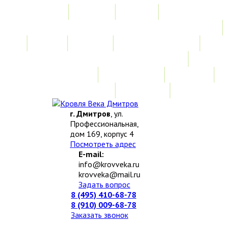
Главная
Акции
Услуги
Замер
Расчет
Монтажные работы
Изготовление нестандартных изделий
Доставка и возврат
Наши работы
Новости
О компании
Контакты
г. Дмитров
, ул.
Профессиональная,
дом 169, корпус 4
Посмотреть адрес
E-mail:
info@krovveka.ru
krovveka@mail.ru
Задать вопрос
8 (495) 410-68-78
8 (910) 009-68-78
Заказать звонок