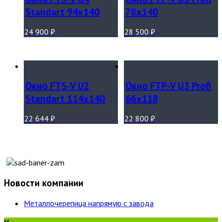
Standart 94х140
78х140
24 900
₽
28 500
₽
Окно FTS-V U2
Окно FTP-V U3 Profi
Standart 114х140
66х118
22 644
₽
22 800
₽
Новости компании
Металлочерепица напрямую с завода