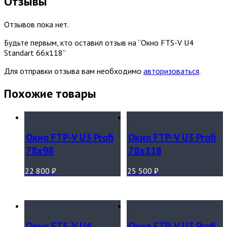
Отзывы
Отзывов пока нет.
Будьте первым, кто оставил отзыв на “Окно FTS-V U4
Standart 66х118”
Для отправки отзыва вам необходимо
авторизоваться
.
Похожие товары
Окно FTP-V U3 Profi
Окно FTP-V U3 Profi
78х98
78х118
22 800
₽
25 500
₽
Окно FTS-V U4
Окно FTP-V U3 Profi