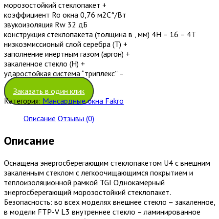
морозостойкий стеклопакет +
коэффициент Ro окна 0,76 м2С°/Вт
звукоизоляция Rw 32 дБ
конструкция стеклопакета (толщина в , мм) 4H – 16 – 4T
низкоэмиссионый слой серебра (T) +
заполнение инертным газом (аргон) +
закаленное стекло (H) +
ударостойкая система “триплекс” –
Заказать в один клик
Категория:
Мансардные окна Fakro
Описание
Отзывы (0)
Описание
Оснащена энергосберегающим стеклопакетом U4 с внешним
закаленным стеклом с легкоочищающимся покрытием и
теплоизоляционной рамкой TGI Однокамерный
энергосберегающий морозостойкий стеклопакет.
Безопасность: во всех моделях внешнее стекло – закаленное,
в модели FTP-V L3 внутреннее стекло – ламинированное