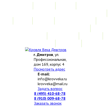
Главная
Акции
Услуги
Замер
Расчет
Монтажные работы
Изготовление нестандартных изделий
Доставка и возврат
Наши работы
Новости
О компании
Контакты
г. Дмитров
, ул.
Профессиональная,
дом 169, корпус 4
Посмотреть адрес
E-mail:
info@krovveka.ru
krovveka@mail.ru
Задать вопрос
8 (495) 410-68-78
8 (910) 009-68-78
Заказать звонок