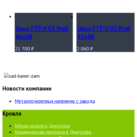
Окно FTP-V U3 Profi
Окно FTP-V U3 Profi
66х98
55х98
21 700
₽
2 060
₽
Новости компании
Металлочерепица напрямую с завода
Кровля
Гибкая кровля в Дмитрове
Керамическая черепица в Дмитрове