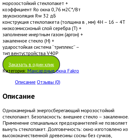
морозостойкий стеклопакет +
коэффициент Ro окна 0,76 м2С°/Вт
звукоизоляция Rw 32 дБ
конструкция стеклопакета (толщина в , мм) 4H – 16 – 4T
низкоэмиссионый слой серебра (T) +
заполнение инертным газом (аргон) +
закаленное стекло (H) +
ударостойкая система “триплекс” –
тип вентустройства V40P
Заказать в один клик
Категория:
Мансардные окна Fakro
Описание
Отзывы (0)
Описание
Однокамерный энергосберегающий морозостойкий
стеклопакет. Безопасность: внешнее стекло – закаленное.
Применение специальных предохранителей не позволяет
вынуть стеклопакет. Долговечность: окно изготовлено из
высококачественной древесины сосны без сучков,