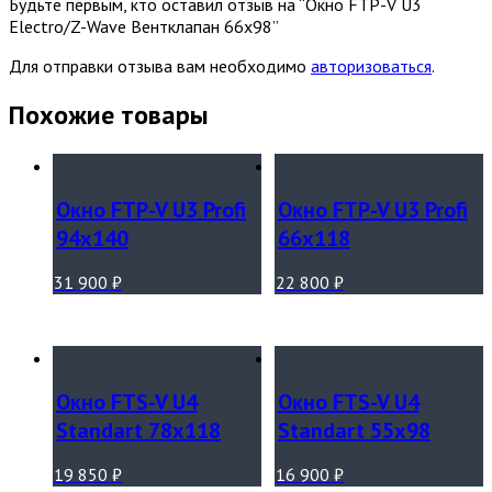
Будьте первым, кто оставил отзыв на “Окно FTP-V U3
Eleсtro/Z-Wave Вентклапан 66х98”
Для отправки отзыва вам необходимо
авторизоваться
.
Похожие товары
Окно FTP-V U3 Profi
Окно FTP-V U3 Profi
94х140
66х118
31 900
₽
22 800
₽
Окно FTS-V U4
Окно FTS-V U4
Standart 78х118
Standart 55х98
19 850
₽
16 900
₽