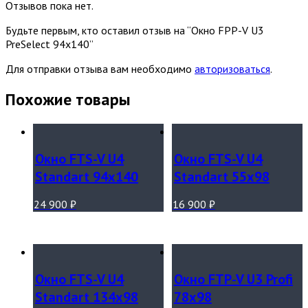
Отзывов пока нет.
Будьте первым, кто оставил отзыв на “Окно FPP-V U3
PreSelect 94х140”
Для отправки отзыва вам необходимо
авторизоваться
.
Похожие товары
Окно FTS-V U4
Окно FTS-V U4
Standart 94х140
Standart 55х98
24 900
₽
16 900
₽
Окно FTS-V U4
Окно FTP-V U3 Profi
Standart 134х98
78х98