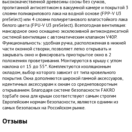
высококачественной древесины сосны без сучков,
пропитанной антисептиком в вакуумной камере и покрытой 3
слоями полиакрилового лака на водной основе (FPP-V U3
preSelect) или 4 слоями полиуретанового влагостойкого лака
белого цвета (FPU-V U3 preSelect). Всепогодная вентиляция:
мансардное окно оснащено эксклюзивной антиконденсатной
системой вентиляции с автоматическим клапаном V40P.
Функциональность: удобная ручка, расположенная в нижней
части оконной створки, позволяет легко открывать и
закрывать окно и фиксировать приоткрытое окно в 2
положениях проветривания. Монтируются в крышу с углом
наклона от 15 до 55°. Комплектуются изоляционным
окладом, выбор которого зависит от типа кровельного
покрытия. Окна дополняются широкой гаммой аксессуаров,
идентичных аксессуарам к окнам со среднеповоротным
открыванием. Благодаря системе безопасности FAKRO
topSafe окна для крыши соответствуют самым строгим
Европейским нормам безопасности, являются одними из
самых безопасных на Российском рынке.
Отзывы