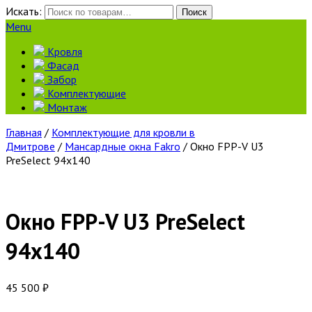
Искать:
Поиск
Menu
Кровля
Фасад
Забор
Комплектующие
Монтаж
Главная
/
Комплектующие для кровли в
Дмитрове
/
Мансардные окна Fakro
/ Окно FPP-V U3
PreSelect 94х140
Окно FPP-V U3 PreSelect
94х140
45 500
₽