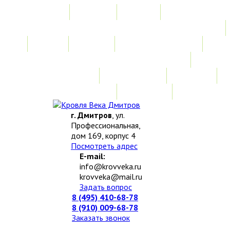
Главная
Акции
Услуги
Замер
Расчет
Монтажные работы
Изготовление нестандартных изделий
Доставка и возврат
Наши работы
Новости
О компании
Контакты
г. Дмитров
, ул.
Профессиональная,
дом 169, корпус 4
Посмотреть адрес
E-mail:
info@krovveka.ru
krovveka@mail.ru
Задать вопрос
8 (495) 410-68-78
8 (910) 009-68-78
Заказать звонок