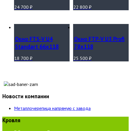
24 700
₽
22 800
₽
Окно FTS-V U4
Окно FTP-V U3 Profi
Standart 66х118
78х118
18 700
₽
25 500
₽
Новости компании
Металлочерепица напрямую с завода
Кровля