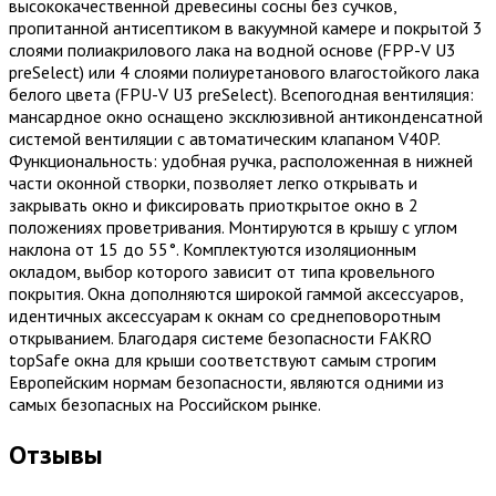
высококачественной древесины сосны без сучков,
пропитанной антисептиком в вакуумной камере и покрытой 3
слоями полиакрилового лака на водной основе (FPP-V U3
preSelect) или 4 слоями полиуретанового влагостойкого лака
белого цвета (FPU-V U3 preSelect). Всепогодная вентиляция:
мансардное окно оснащено эксклюзивной антиконденсатной
системой вентиляции с автоматическим клапаном V40P.
Функциональность: удобная ручка, расположенная в нижней
части оконной створки, позволяет легко открывать и
закрывать окно и фиксировать приоткрытое окно в 2
положениях проветривания. Монтируются в крышу с углом
наклона от 15 до 55°. Комплектуются изоляционным
окладом, выбор которого зависит от типа кровельного
покрытия. Окна дополняются широкой гаммой аксессуаров,
идентичных аксессуарам к окнам со среднеповоротным
открыванием. Благодаря системе безопасности FAKRO
topSafe окна для крыши соответствуют самым строгим
Европейским нормам безопасности, являются одними из
самых безопасных на Российском рынке.
Отзывы