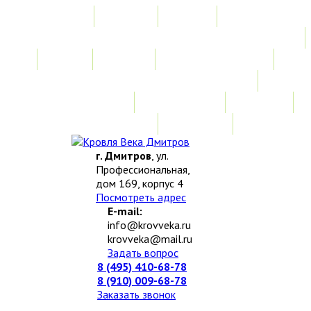
Главная
Акции
Услуги
Замер
Расчет
Монтажные работы
Изготовление нестандартных изделий
Доставка и возврат
Наши работы
Новости
О компании
Контакты
г. Дмитров
, ул.
Профессиональная,
дом 169, корпус 4
Посмотреть адрес
E-mail:
info@krovveka.ru
krovveka@mail.ru
Задать вопрос
8 (495) 410-68-78
8 (910) 009-68-78
Заказать звонок