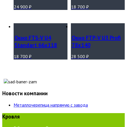
24 900
₽
18 700
₽
Окно FTS-V U4
Окно FTP-V U3 Profi
Standart 66х118
78х140
18 700
₽
28 500
₽
Новости компании
Металлочерепица напрямую с завода
Кровля