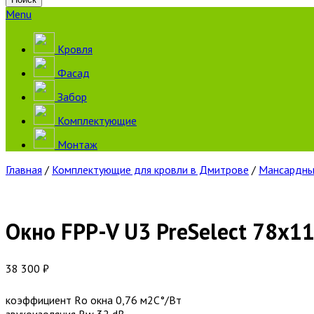
Menu
Кровля
Фасад
Забор
Комплектующие
Монтаж
Главная
/
Комплектующие для кровли в Дмитрове
/
Мансардны
Окно FPP-V U3 PreSelect 78х1
38 300
₽
коэффициент Rо окна 0,76 м2С°/Вт
звукоизоляция Rw 32 dB