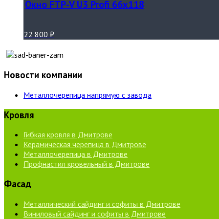
Окно FTP-V U3 Profi 66х118
22 800
₽
Новости компании
Металлочерепица напрямую с завода
Кровля
Гибкая кровля в Дмитрове
Керамическая черепица в Дмитрове
Металлочерепица в Дмитрове
Профнастил кровельный в Дмитрове
Фасад
Металлический сайдинг и софиты в Дмитрове
Виниловый сайдинг и софиты в Дмитрове