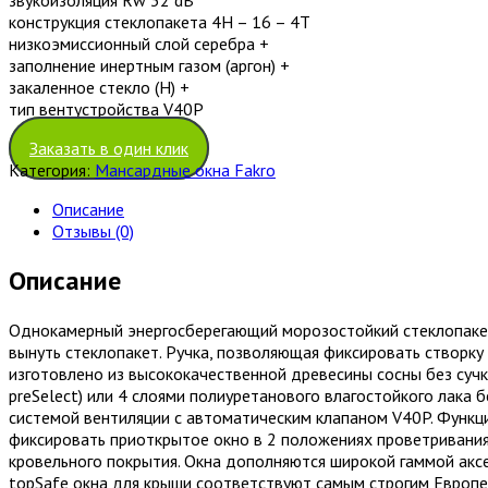
конструкция стеклопакета 4H – 16 – 4T
низкоэмиссионный слой серебра +
заполнение инертным газом (аргон) +
закаленное стекло (H) +
тип вентустройства V40P
Заказать в один клик
Категория:
Мансардные окна Fakro
Описание
Отзывы (0)
Описание
Однокамерный энергосберегающий морозостойкий стеклопакет.
вынуть стеклопакет. Ручка, позволяющая фиксировать створку
изготовлено из высококачественной древесины сосны без сучк
preSelect) или 4 слоями полиуретанового влагостойкого лака 
системой вентиляции с автоматическим клапаном V40P. Функци
фиксировать приоткрытое окно в 2 положениях проветривания.
кровельного покрытия. Окна дополняются широкой гаммой акс
topSafe окна для крыши соответствуют самым строгим Европе