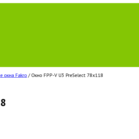
е окна Fakro
/ Окно FPP-V U3 PreSelect 78х118
18