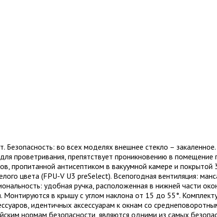
 Безопасность: во всех моделях внешнее стекло – закаленное
 для проветривания, препятствует проникновению в помещение 
ов, пропитанной антисептиком в вакуумной камере и покрытой 
белого цвета (FPU-V U3 preSelect). Всепогодная вентиляция: м
ональность: удобная ручка, расположенная в нижней части окон
 Монтируются в крышу с углом наклона от 15 до 55°. Комплект
ессуаров, идентичных аксессуарам к окнам со среднеповоротн
йским нормам безопасности, являются одними из самых безопас