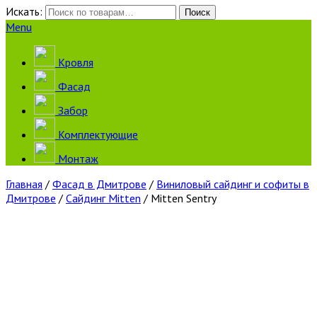
Искать:
Поиск
Menu
Кровля
Фасад
Забор
Комплектующие
Монтаж
Главная
/
Фасад в Дмитрове
/
Виниловый сайдинг и софиты в
Дмитрове
/
Сайдинг Mitten
/ Mitten Sentry