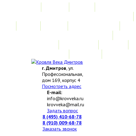
Главная
Акции
Услуги
Замер
Расчет
Монтажные работы
Изготовление нестандартных изделий
Доставка и возврат
Наши работы
Новости
О компании
Контакты
г. Дмитров
, ул.
Профессиональная,
дом 169, корпус 4
Посмотреть адрес
E-mail:
info@krovveka.ru
krovveka@mail.ru
Задать вопрос
8 (495) 410-68-78
8 (910) 009-68-78
Заказать звонок