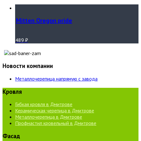
Mitten Oregon pride
489
₽
Новости компании
Металлочерепица напрямую с завода
Кровля
Гибкая кровля в Дмитрове
Керамическая черепица в Дмитрове
Металлочерепица в Дмитрове
Профнастил кровельный в Дмитрове
Фасад