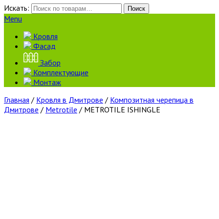
Искать:
Поиск
Menu
Кровля
Фасад
Забор
Комплектующие
Монтаж
Главная
/
Кровля в Дмитрове
/
Композитная черепица в
Дмитрове
/
Metrotile
/ METROTILE ISHINGLE