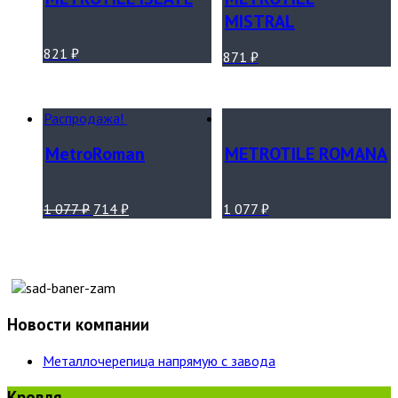
MISTRAL
821
₽
871
₽
Распродажа!
MetroRoman
METROTILE ROMANA
1 077
₽
714
₽
1 077
₽
Новости компании
Металлочерепица напрямую с завода
Кровля