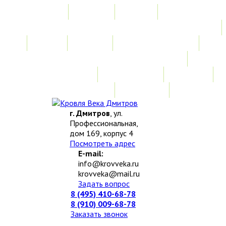
Главная
Акции
Услуги
Замер
Расчет
Монтажные работы
Изготовление нестандартных изделий
Доставка и возврат
Наши работы
Новости
О компании
Контакты
г. Дмитров
, ул.
Профессиональная,
дом 169, корпус 4
Посмотреть адрес
E-mail:
info@krovveka.ru
krovveka@mail.ru
Задать вопрос
8 (495) 410-68-78
8 (910) 009-68-78
Заказать звонок