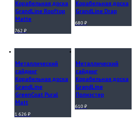
Корабельная доска
Корабельная доска
GrandLine Rooftop
GrandLine Drap
Matte
680
₽
762
₽
Металлический
Металлический
сайдинг
сайдинг
Корабельная доска
Корабельная доска
GrandLine
GrandLine
GreenCoat Pural
Полиэстер
Matt
610
₽
1 626
₽