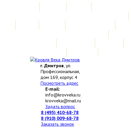
Главная
Акции
Услуги
Замер
Расчет
Монтажные работы
Изготовление нестандартных изделий
Доставка и возврат
Наши работы
Новости
О компании
Контакты
г. Дмитров
, ул.
Профессиональная,
дом 169, корпус 4
Посмотреть адрес
E-mail:
info@krovveka.ru
krovveka@mail.ru
Задать вопрос
8 (495) 410-68-78
8 (910) 009-68-78
Заказать звонок