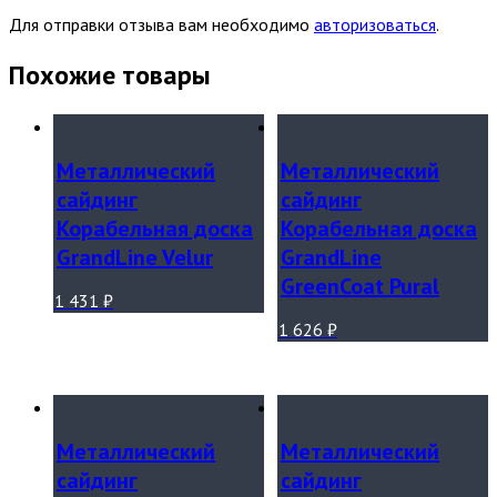
Для отправки отзыва вам необходимо
авторизоваться
.
Похожие товары
Металлический
Металлический
сайдинг
сайдинг
Корабельная доска
Корабельная доска
GrandLine Velur
GrandLine
GreenCoat Pural
1 431
₽
1 626
₽
Металлический
Металлический
сайдинг
сайдинг