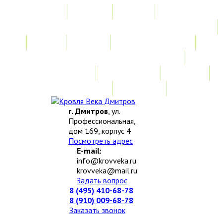
Главная
Акции
Услуги
Замер
Расчет
Монтажные работы
Изготовление нестандартных изделий
Доставка и возврат
Наши работы
Новости
О компании
Контакты
г. Дмитров
, ул.
Профессиональная,
дом 169, корпус 4
Посмотреть адрес
E-mail:
info@krovveka.ru
krovveka@mail.ru
Задать вопрос
8 (495) 410-68-78
8 (910) 009-68-78
Заказать звонок