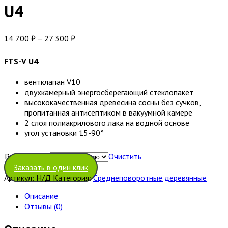
U4
14 700
₽
–
27 300
₽
FTS-V U4
вентклапан V10
двухкамерный энергосберегающий стеклопакет
высококачественная древесина сосны без сучков,
пропитанная антисептиком в вакуумной камере
2 слоя полиакрилового лака на водной основе
угол установки 15-90°
Размер окна
Очистить
Заказать в один клик
Артикул:
Н/Д
Категория:
Среднеповоротные деревянные
Описание
Отзывы (0)