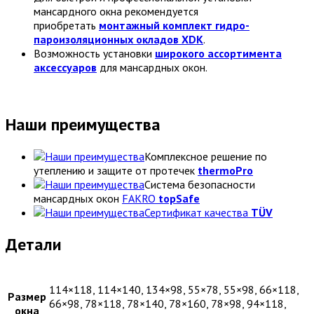
мансардного окна рекомендуется
приобретать
монтажный комплект гидро-
пароизоляционных окладов XDK
.
Возможность установки
широкого ассортимента
аксессуаров
для мансардных окон.
Наши преимущества
Комплексное решение по
утеплению и защите от протечек
thermoPro
Cистема безопасности
мансардных окон
FAKRO
topSafe
Сертификат качества
TÜV
Детали
114×118, 114×140, 134×98, 55×78, 55×98, 66×118,
Размер
66×98, 78×118, 78×140, 78×160, 78×98, 94×118,
окна