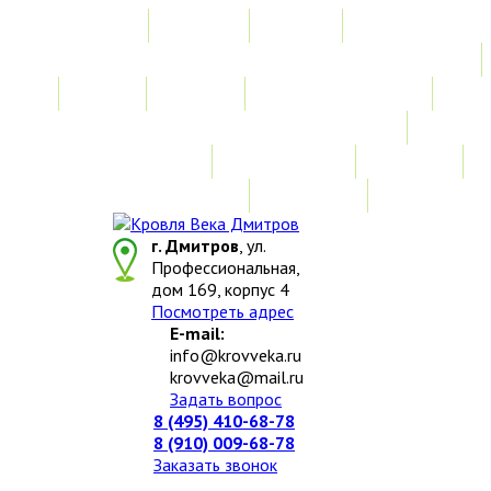
Главная
Акции
Услуги
Замер
Расчет
Монтажные работы
Изготовление нестандартных изделий
Доставка и возврат
Наши работы
Новости
О компании
Контакты
г. Дмитров
, ул.
Профессиональная,
дом 169, корпус 4
Посмотреть адрес
E-mail:
info@krovveka.ru
krovveka@mail.ru
Задать вопрос
8 (495) 410-68-78
8 (910) 009-68-78
Заказать звонок