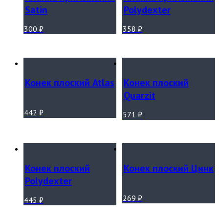
Satin
Polydexter
300
₽
358
₽
Конек плоский Atlas
Конек плоский
Quarzit
442
₽
571
₽
Конек плоский
Конек плоский Цинк
Polydexter
269
₽
445
₽