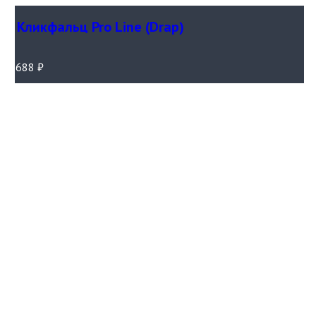
Кликфальц Pro Line (Drap)
688
₽