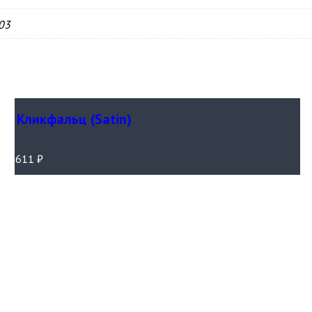
03
Кликфальц (Satin)
611
₽