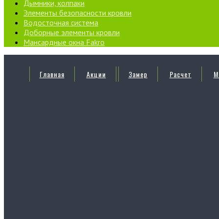
Дымники, колпаки
Элементы безопасности кровли
Водосточная система
Доборные элементы кровли
Мансардные окна Fakro
Главная
Акции
Замер
Расчет
М