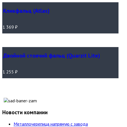
Кликфальц (Atlas)
1 369
₽
Двойной стоячий фальц (Quarzit Lite)
1 255
₽
Новости компании
Металлочерепица напрямую с завода