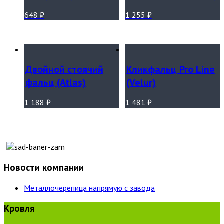
648
₽
1 255
₽
Двойной стоячий
Кликфальц Pro Line
фальц (Atlas)
(Velur)
1 188
₽
1 481
₽
Новости компании
Металлочерепица напрямую с завода
Кровля