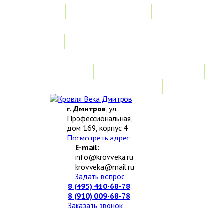
Главная
Акции
Услуги
Замер
Расчет
Монтажные работы
Изготовление нестандартных изделий
Доставка и возврат
Наши работы
Новости
О компании
Контакты
г. Дмитров
, ул.
Профессиональная,
дом 169, корпус 4
Посмотреть адрес
E-mail:
info@krovveka.ru
krovveka@mail.ru
Задать вопрос
8 (495) 410-68-78
8 (910) 009-68-78
Заказать звонок