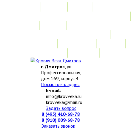
Главная
Акции
Услуги
Замер
Расчет
Монтажные работы
Изготовление нестандартных изделий
Доставка и возврат
Наши работы
Новости
О компании
Контакты
г. Дмитров
, ул.
Профессиональная,
дом 169, корпус 4
Посмотреть адрес
E-mail:
info@krovveka.ru
krovveka@mail.ru
Задать вопрос
8 (495) 410-68-78
8 (910) 009-68-78
Заказать звонок