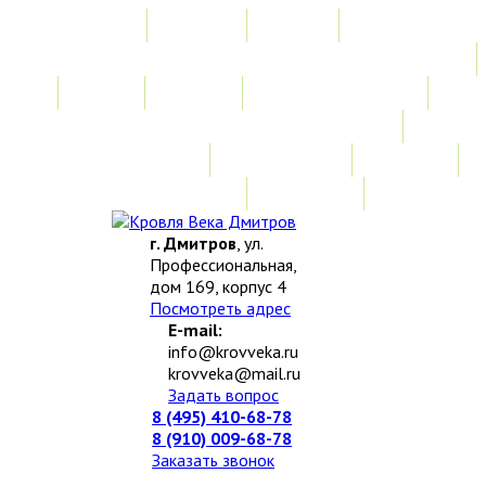
Главная
Акции
Услуги
Замер
Расчет
Монтажные работы
Изготовление нестандартных изделий
Доставка и возврат
Наши работы
Новости
О компании
Контакты
г. Дмитров
, ул.
Профессиональная,
дом 169, корпус 4
Посмотреть адрес
E-mail:
info@krovveka.ru
krovveka@mail.ru
Задать вопрос
8 (495) 410-68-78
8 (910) 009-68-78
Заказать звонок