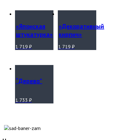
«Японская
«Декоративный
штукатурка»
кирпич»
1 719
₽
1 719
₽
“Дерево”
1 733
₽